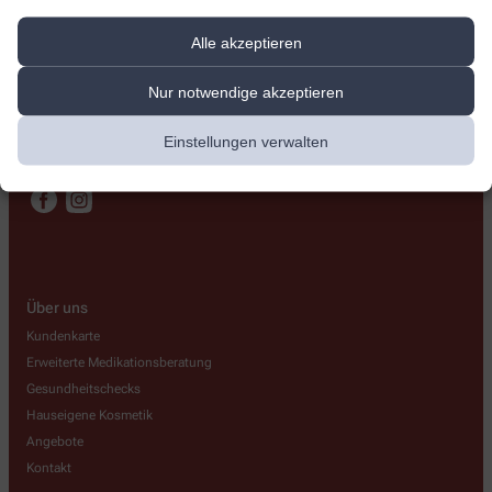
St. Gotthard-Apotheke
Alle akzeptieren
Sankt-Gotthard-Str. 3
,
28325
Bremen
Nur notwendige akzeptieren
0421 422024
0421 423113
Einstellungen verwalten
info@st-gotthard-apotheke.de
Über uns
Kundenkarte
Erweiterte Medikationsberatung
Gesundheitschecks
Hauseigene Kosmetik
Angebote
Kontakt