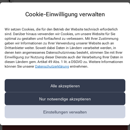
Telefonnummer
Cookie-Einwilligung verwalten
0421 422024
Faxnummer
Wir setzen Cookies, die für den Betrieb der Website technisch erforderlich
sind. Darüber hinaus verwenden wir Cookies, um unsere Website für Sie
0421 423113
optimal zu gestalten und fortlaufend zu verbessern. Mit Ihrer Zustimmung
geben wir Informationen zu Ihrer Verwendung unserer Website auch an
Drittanbieter weiter. Soweit dabei Daten in Ländern verarbeitet werden, in
E-Mail-Adresse
denen kein angemessenes Datenschutzniveau besteht, stimmen Sie mit Ihrer
Einwilligung zur Nutzung dieser Dienste auch der Verarbeitung Ihrer Daten in
info@st-gotthard-apotheke.de
diesen Ländern gem. Artikel 49 Abs. 1 lit. a DSGVO zu. Weitere Informationen
können Sie unserer
Datenschutzerklärung
entnehmen.
Mit dem Laden der Karte stimmen Sie den
Datenschutzbestimmungen von Google zu.
Klicken Sie auf „Karte Laden“, um Google
St. Gotthard-Apotheke, Sankt-Gotthard-Str. 3, 28325
Alle akzeptieren
map zu aktivieren.
Bremen
Cookie-Richtlinie
Nur notwendige akzeptieren
Karte laden
Einstellungen verwalten