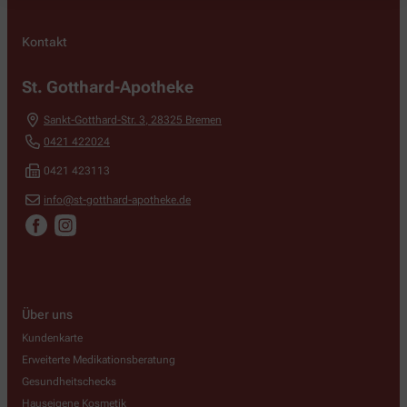
Kontakt
St. Gotthard-Apotheke
Sankt-Gotthard-Str. 3
,
28325
Bremen
0421 422024
0421 423113
info@st-gotthard-apotheke.de
Über uns
Kundenkarte
Erweiterte Medikationsberatung
Gesundheitschecks
Hauseigene Kosmetik